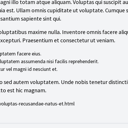
agni illo totam atque aliquam. Voluptas qui suscipit 
ia est. Ullam omnis cupiditate ut voluptate. Cumque s
usantium sapiente sint qui.
luptatibus maxime nulla. Inventore omnis facere ali
 excepturi. Praesentium et consectetur ut veniam.
ptatem facere eius.
uptatem assumenda nisi facilis reprehenderit.
ur vel magni id nesciunt et.
ro sed autem voluptatem. Unde nobis tenetur distincti
cto est hic magnam.
voluptas-recusandae-natus-et.html