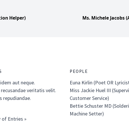
ion Helper)
Ms. Michele Jacobs (
S
PEOPLE
idem aut neque.
Euna Kirlin (Poet OR Lyricis
ecusandae veritatis velit.
Miss Jackie Huel III (Superv
os repudiandae.
Customer Service)
Bettie Schuster MD (Solder
Machine Setter)
 of Entries »