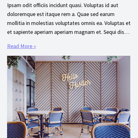
Ipsam odit officiis incidunt quasi. Voluptas id aut
doloremque est itaque rem a. Quae sed earum
mollitia in molestias voluptates omnis ea. Voluptas et
et sapiente aperiam aperiam magnam et. Sequi dis…
Read More »